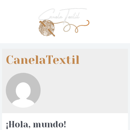
Ir
al
contenido
Ma
Me
CanelaTextil
¡Hola, mundo!